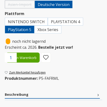
Asien-Import
Deutsche Version
(Diese Option ist zurzeit nicht verfügbar.)
auswählen
Plattform
NINTENDO SWITCH
PLAYSTATION 4
PlayStation 5
Xbox Series
•
noch nicht lagernd
Erscheint ca. 2026.
Bestelle jetzt vor!
Produkt Anzahl: Gib den gewünschten Wert ein oder benutze die S
In den Warenkorb
Zum Merkzettel hinzufügen
Produktnummer:
P5-FAFRML
Beschreibung