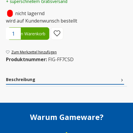
+ superschnellem Gratisversand
•
nicht lagernd
wird auf Kundenwunsch bestellt
Produkt Anzahl: Gib den gewünschten Wert ein oder benutze die S
In den Warenkorb
Zum Merkzettel hinzufügen
Produktnummer:
FIG-FF7CSD
Beschreibung
Warum Gameware?