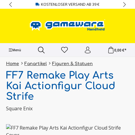
KOSTENLOSER VERSAND AB 39 €
alt springen
0,00 €*
Menü
Home
Fanartikel
Figuren & Statuen
FF7 Remake Play Arts
Kai Actionfigur Cloud
Strife
Square Enix
Bildergalerie überspringen