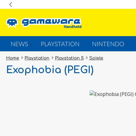
springen
Zur Hauptnavigation springen
NEWS
PLAYSTATION
NINTENDO
Home
Playstation
Playstation 5
Spiele
Exophobia (PEGI)
Bildergalerie überspringen