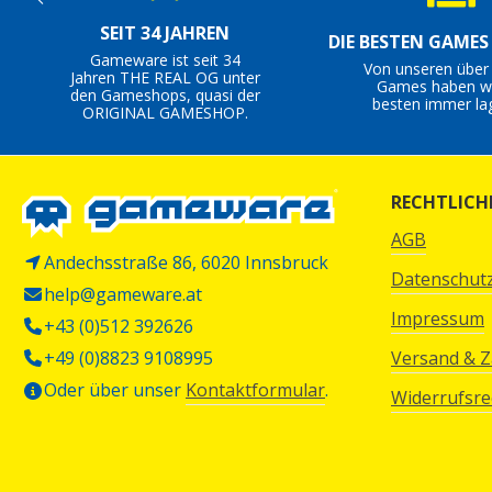
SEIT 34 JAHREN
DIE BESTEN GAME
Gameware ist seit 34
Von unseren über
Jahren THE REAL OG unter
Games haben wi
den Gameshops, quasi der
besten immer la
ORIGINAL GAMESHOP.
RECHTLICH
AGB
Andechsstraße 86, 6020 Innsbruck
Datenschut
help@gameware.at
Impressum
+43 (0)512 392626
+49 (0)8823 9108995
Versand & 
Oder über unser
Kontaktformular
.
Widerrufsre