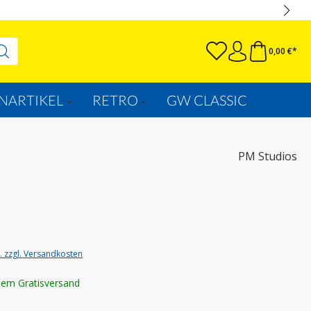
0,00 €*
NARTIKEL
RETRO
GW CLASSIC
PM Studios
t. zzgl. Versandkosten
lem Gratisversand
uswählen