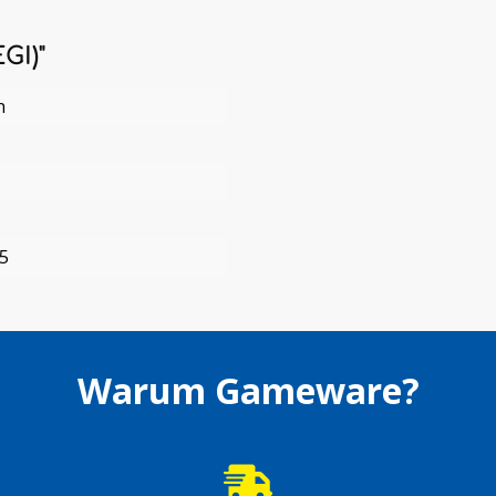
GI)"
n
 5
Warum Gameware?