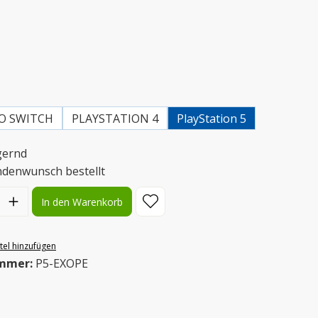
wählen
uswählen
O SWITCH
PLAYSTATION 4
PlayStation 5
gernd
ndenwunsch bestellt
l: Gib den gewünschten Wert ein oder benutze die Schaltflächen
In den Warenkorb
el hinzufügen
mmer:
P5-EXOPE