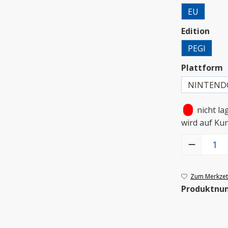
EU
aus
Edition
PEGI
a
Plattform
NINTEND
•
nicht la
wird auf Ku
Produkt Anzah
Zum Merkzett
Produktnu