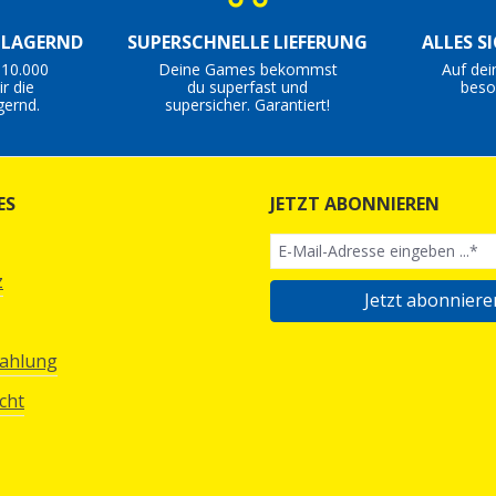
S LAGERND
SUPERSCHNELLE LIEFERUNG
ALLES S
 10.000
Deine Games bekommst
Auf dei
r die
du superfast und
beso
gernd.
supersicher. Garantiert!
ES
JETZT ABONNIEREN
z
Jetzt abonniere
Zahlung
cht