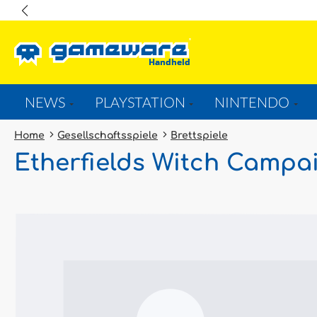
springen
Zur Hauptnavigation springen
NEWS
PLAYSTATION
NINTENDO
Home
Gesellschaftsspiele
Brettspiele
Etherfields Witch Campa
Bildergalerie überspringen