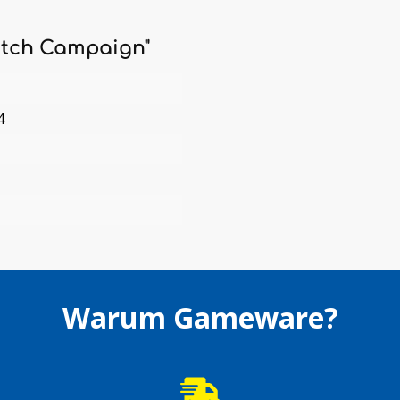
itch Campaign"
4
Warum Gameware?