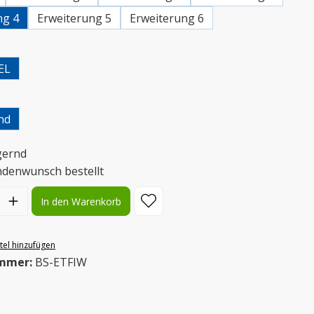
ng 4
Erweiterung 5
Erweiterung 6
uswählen
EL
uswählen
nd
gernd
ndenwunsch bestellt
l: Gib den gewünschten Wert ein oder benutze die Schaltflächen
In den Warenkorb
el hinzufügen
mmer:
BS-ETFIW