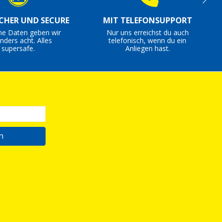
ICHER UND SECURE
MIT TELEFONSUPPORT
ne Daten geben wir
Nur uns erreichst du auch
nders acht. Alles
telefonisch, wenn du ein
supersafe.
Anliegen hast.
n