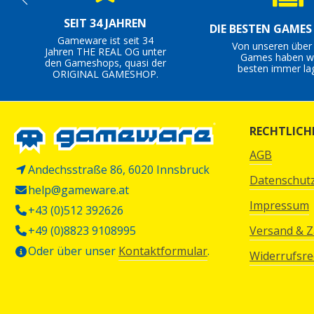
SEIT 34 JAHREN
DIE BESTEN GAME
Gameware ist seit 34
Von unseren über
Jahren THE REAL OG unter
Games haben wi
den Gameshops, quasi der
besten immer la
ORIGINAL GAMESHOP.
RECHTLICH
AGB
Andechsstraße 86, 6020 Innsbruck
Datenschut
help@gameware.at
Impressum
+43 (0)512 392626
+49 (0)8823 9108995
Versand & 
Oder über unser
Kontaktformular
.
Widerrufsre