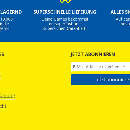
S LAGERND
SUPERSCHNELLE LIEFERUNG
ALLES S
 10.000
Deine Games bekommst
Auf dei
r die
du superfast und
beso
gernd.
supersicher. Garantiert!
ES
JETZT ABONNIEREN
z
Jetzt abonniere
Zahlung
cht