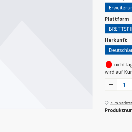
Erweiteru
a
Plattform
BRETTSPI
a
Herkunft
Deutschla
•
nicht la
wird auf Ku
Produkt Anzah
Zum Merkzett
Produktnu