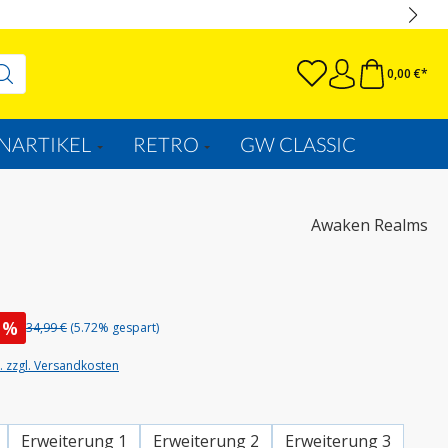
0,00 €*
NARTIKEL
RETRO
GW CLASSIC
Awaken Realms
%
34,99 €
(5.72% gespart)
t. zzgl. Versandkosten
wählen
Erweiterung 1
Erweiterung 2
Erweiterung 3