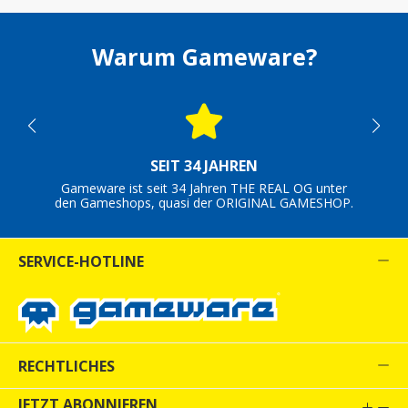
Warum Gameware?
SEIT 34 JAHREN
Gameware ist seit 34 Jahren THE REAL OG unter
den Gameshops, quasi der ORIGINAL GAMESHOP.
SERVICE-HOTLINE
RECHTLICHES
JETZT ABONNIEREN