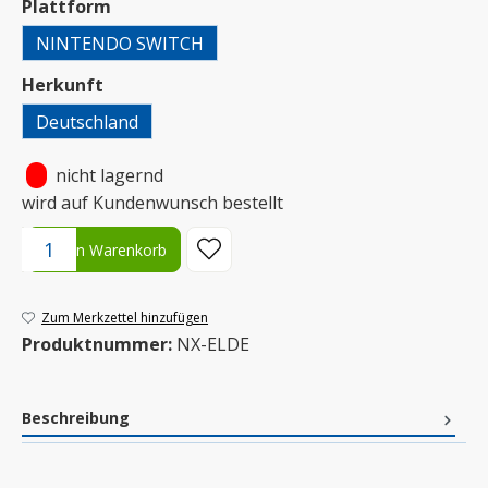
auswählen
Plattform
NINTENDO SWITCH
auswählen
Herkunft
Deutschland
•
nicht lagernd
wird auf Kundenwunsch bestellt
Produkt Anzahl: Gib den gewünschten Wert ein oder benutze die S
In den Warenkorb
Zum Merkzettel hinzufügen
Produktnummer:
NX-ELDE
Beschreibung