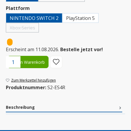
auswählen
Plattform
NINTENDO SWITCH 2
PlayStation 5
Xbox Series
(Diese Option ist zurzeit nicht verfügbar.)
•
Erscheint am 11.08.2026.
Bestelle jetzt vor!
Produkt Anzahl: Gib den gewünschten Wert ein oder benutze die S
In den Warenkorb
Zum Merkzettel hinzufügen
Produktnummer:
S2-ES4R
Beschreibung