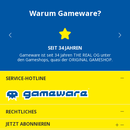
Warum Gameware?
SEIT 34 JAHREN
Gameware ist seit 34 Jahren THE REAL OG unter
den Gameshops, quasi der ORIGINAL GAMESHOP.
SERVICE-HOTLINE
RECHTLICHES
JETZT ABONNIEREN