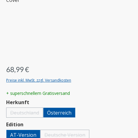
68,99 €
Preise inkl. MwSt. zzgl. Versandkosten
+ superschnellem Gratisversand
auswählen
Herkunft
Deutschland
Österreich
(Diese Option ist zurzeit nicht verfügbar.)
auswählen
Edition
AT-Version
Deutsche Version
(Diese Option ist zurzeit nicht verfügbar.)