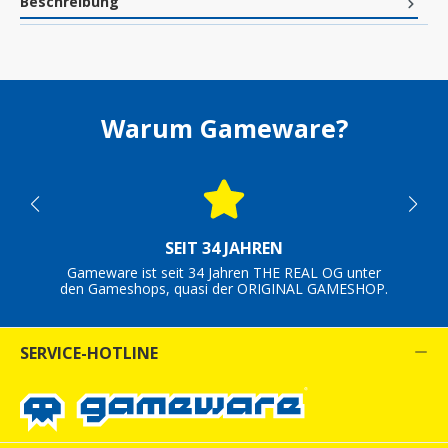
Beschreibung
Warum Gameware?
SEIT 34 JAHREN
Gameware ist seit 34 Jahren THE REAL OG unter
den Gameshops, quasi der ORIGINAL GAMESHOP.
SERVICE-HOTLINE