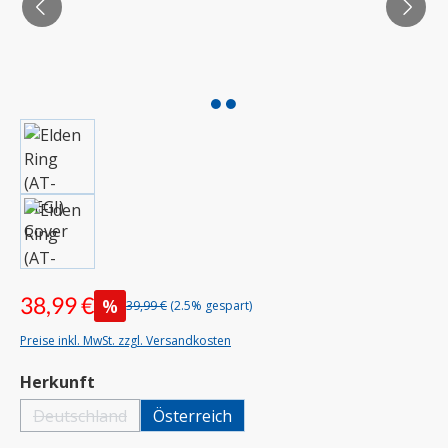
38,99 €
%
39,99 €
(2.5% gespart)
Preise inkl. MwSt. zzgl. Versandkosten
auswählen
Herkunft
Deutschland
Österreich
(Diese Option ist zurzeit nicht verfügbar.)