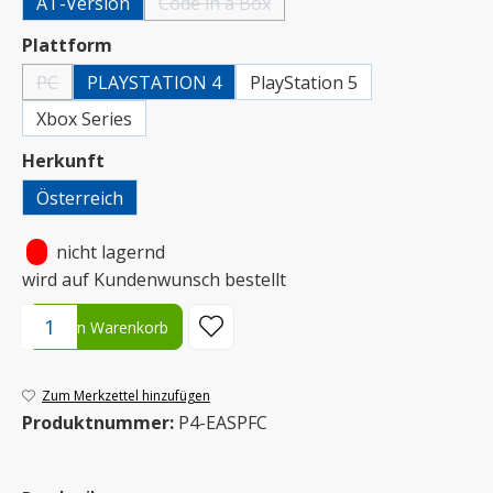
AT-Version
Code in a Box
(Diese Option ist zurzeit nicht verfügbar.)
auswählen
Plattform
PC
PLAYSTATION 4
PlayStation 5
(Diese Option ist zurzeit nicht verfügbar.)
Xbox Series
auswählen
Herkunft
Österreich
•
nicht lagernd
wird auf Kundenwunsch bestellt
Produkt Anzahl: Gib den gewünschten Wert ein oder benutze die S
In den Warenkorb
Zum Merkzettel hinzufügen
Produktnummer:
P4-EASPFC