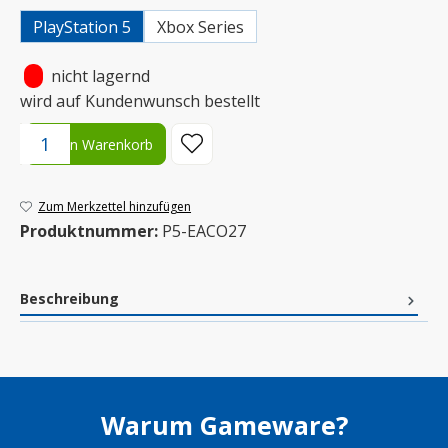
PlayStation 5
Xbox Series
•
nicht lagernd
wird auf Kundenwunsch bestellt
Produkt Anzahl: Gib den gewünschten Wert ein oder benutze die S
In den Warenkorb
Zum Merkzettel hinzufügen
Produktnummer:
P5-EACO27
Beschreibung
Warum Gameware?