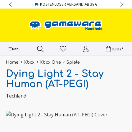
KOSTENLOSER VERSAND AB 39 €
alt springen
0,00 €*
Menü
Home
Xbox
Xbox One
Spiele
Dying Light 2 - Stay
Human (AT-PEGI)
Techland
Bildergalerie überspringen