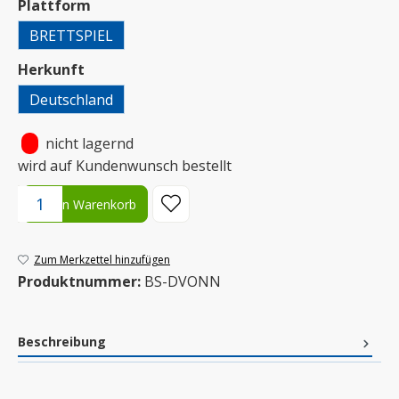
auswählen
Plattform
BRETTSPIEL
auswählen
Herkunft
Deutschland
•
nicht lagernd
wird auf Kundenwunsch bestellt
Produkt Anzahl: Gib den gewünschten Wert ein oder benutze die S
In den Warenkorb
Zum Merkzettel hinzufügen
Produktnummer:
BS-DVONN
Beschreibung