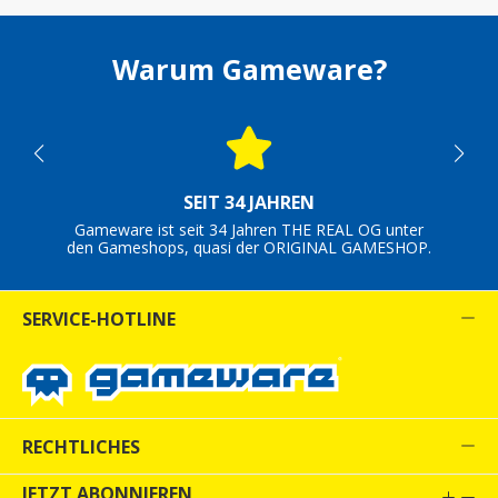
Warum Gameware?
SEIT 34 JAHREN
Gameware ist seit 34 Jahren THE REAL OG unter
den Gameshops, quasi der ORIGINAL GAMESHOP.
SERVICE-HOTLINE
RECHTLICHES
JETZT ABONNIEREN