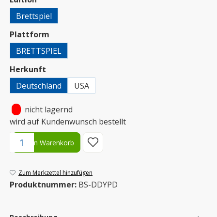
Brettspiel
auswählen
Plattform
BRETTSPIEL
auswählen
Herkunft
Deutschland
USA
•
nicht lagernd
wird auf Kundenwunsch bestellt
Produkt Anzahl: Gib den gewünschten Wert ein oder benutze die S
In den Warenkorb
Zum Merkzettel hinzufügen
Produktnummer:
BS-DDYPD