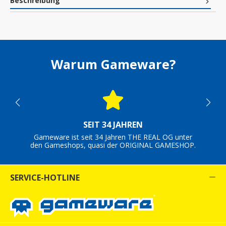
Beschreibung
Warum Gameware?
SEIT 34 JAHREN
Gameware ist seit 34 Jahren THE REAL OG unter
den Gameshops, quasi der ORIGINAL GAMESHOP.
SERVICE-HOTLINE