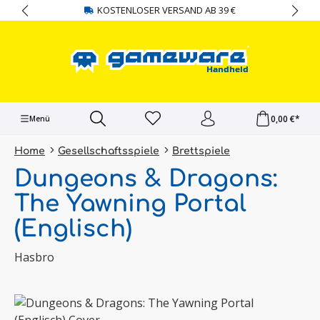
KOSTENLOSER VERSAND AB 39 €
alt springen
0,00 €*
Menü
Home
Gesellschaftsspiele
Brettspiele
Dungeons & Dragons:
The Yawning Portal
(Englisch)
Hasbro
Bildergalerie überspringen