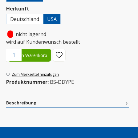
auswählen
Herkunft
Deutschland
USA
•
nicht lagernd
wird auf Kundenwunsch bestellt
Produkt Anzahl: Gib den gewünschten Wert ein oder benutze die S
In den Warenkorb
Zum Merkzettel hinzufügen
Produktnummer:
BS-DDYPE
Beschreibung