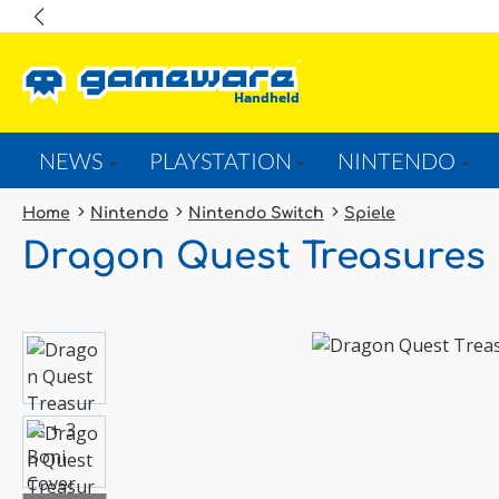
springen
Zur Hauptnavigation springen
NEWS
PLAYSTATION
NINTENDO
Home
Nintendo
Nintendo Switch
Spiele
Dragon Quest Treasures
Bildergalerie überspringen