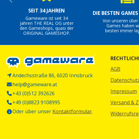
SEIT 34 JAHREN
DIE BESTEN GAME
Gameware ist seit 34
Von unseren über
Jahren THE REAL OG unter
Games haben wi
den Gameshops, quasi der
besten immer la
ORIGINAL GAMESHOP.
RECHTLICH
AGB
Andechsstraße 86, 6020 Innsbruck
Datenschut
help@gameware.at
Impressum
+43 (0)512 392626
+49 (0)8823 9108995
Versand & 
Oder über unser
Kontaktformular
.
Widerrufsre