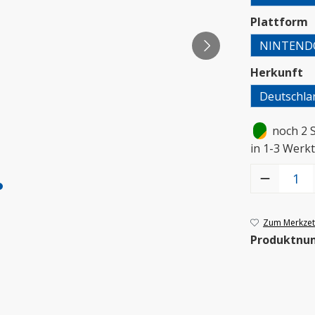
a
Plattform
NINTEND
a
Herkunft
Deutschla
•
noch 2 
in 1-3 Werkt
Produkt Anzah
Zum Merkzett
Produktnu