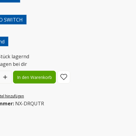
uswählen
O SWITCH
uswählen
nd
Stück lagernd
agen bei dir
l: Gib den gewünschten Wert ein oder benutze die Schaltflächen
In den Warenkorb
el hinzufügen
mmer:
NX-DRQUTR