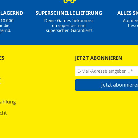
S LAGERND
SUPERSCHNELLE LIEFERUNG
ALLES S
 10.000
Deine Games bekommst
Auf dei
r die
du superfast und
beso
gernd.
supersicher. Garantiert!
ES
JETZT ABONNIEREN
z
Jetzt abonniere
Zahlung
cht