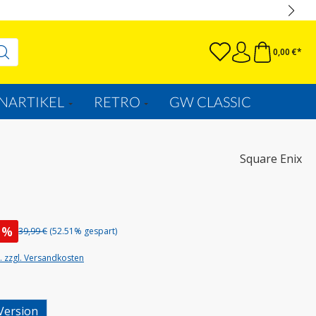
0,00 €*
NARTIKEL
RETRO
GW CLASSIC
Square Enix
%
39,99 €
(52.51% gespart)
t. zzgl. Versandkosten
wählen
Version