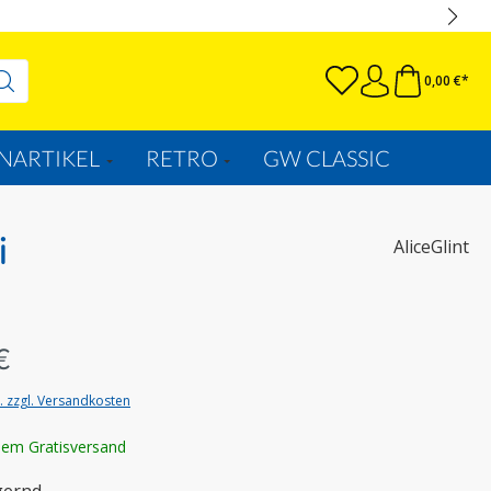
0,00 €*
NARTIKEL
RETRO
GW CLASSIC
i
AliceGlint
€
t. zzgl. Versandkosten
lem Gratisversand