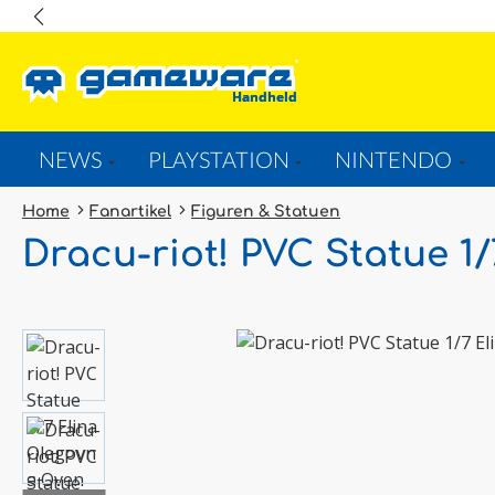
springen
Zur Hauptnavigation springen
NEWS
PLAYSTATION
NINTENDO
Home
Fanartikel
Figuren & Statuen
Dracu-riot! PVC Statue 1
Bildergalerie überspringen