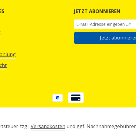
ES
JETZT ABONNIEREN
z
Jetzt abonniere
Zahlung
cht
rtsteuer zzgl.
Versandkosten
und ggf. Nachnahmegebühren,