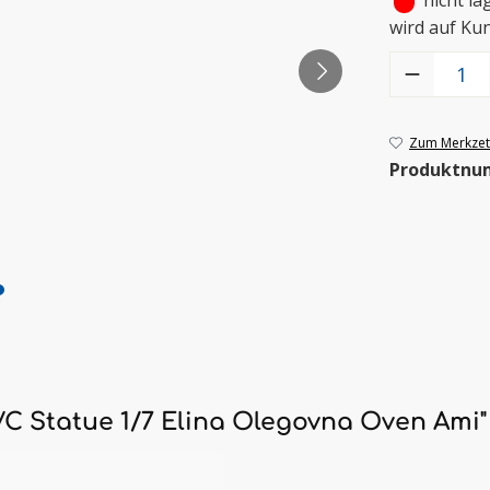
•
nicht la
wird auf Ku
Produkt Anzah
Zum Merkzett
Produktnu
VC Statue 1/7 Elina Olegovna Oven Ami"