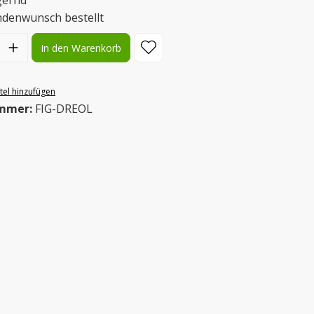
gernd
ndenwunsch bestellt
l: Gib den gewünschten Wert ein oder benutze die Schaltflächen
In den Warenkorb
el hinzufügen
mmer:
FIG-DREOL