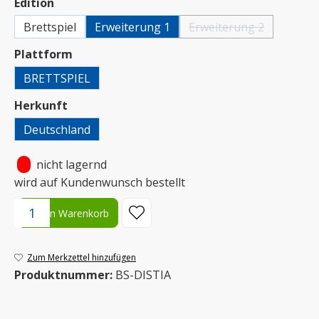
auswählen
Edition
Brettspiel
Erweiterung 1
Erweiterung 2
(Diese Option ist zurzei
auswählen
Plattform
BRETTSPIEL
auswählen
Herkunft
Deutschland
•
nicht lagernd
wird auf Kundenwunsch bestellt
Produkt Anzahl: Gib den gewünschten Wert ein oder benutze die S
In den Warenkorb
Zum Merkzettel hinzufügen
Produktnummer:
BS-DISTIA