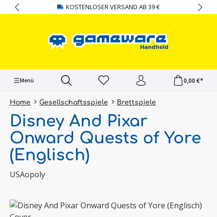
KOSTENLOSER VERSAND AB 39 €
alt springen
0,00 €*
Menü
Home
Gesellschaftsspiele
Brettspiele
Disney And Pixar
Onward Quests of Yore
(Englisch)
USAopoly
Bildergalerie überspringen