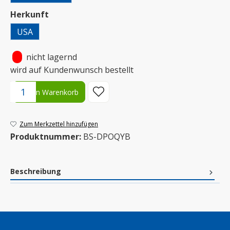
auswählen
Herkunft
USA
•
nicht lagernd
wird auf Kundenwunsch bestellt
Produkt Anzahl: Gib den gewünschten Wert ein oder benutze die S
In den Warenkorb
Zum Merkzettel hinzufügen
Produktnummer:
BS-DPOQYB
Beschreibung