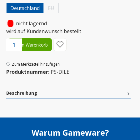
Deutschland
EU
(Diese Option ist zurzeit nicht verfügbar.)
•
nicht lagernd
wird auf Kundenwunsch bestellt
Produkt Anzahl: Gib den gewünschten Wert ein oder benutze die S
In den Warenkorb
Zum Merkzettel hinzufügen
Produktnummer:
P5-DILE
Beschreibung
Warum Gameware?