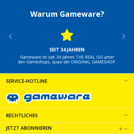
Warum Gameware?
SEIT 34 JAHREN
Gameware ist seit 34 Jahren THE REAL OG unter
den Gameshops, quasi der ORIGINAL GAMESHOP.
SERVICE-HOTLINE
RECHTLICHES
JETZT ABONNIEREN