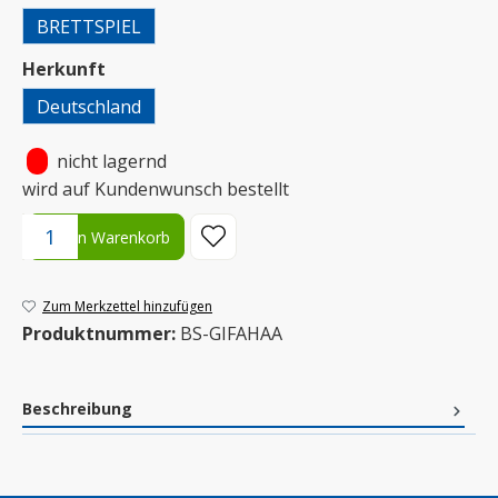
BRETTSPIEL
auswählen
Herkunft
Deutschland
•
nicht lagernd
wird auf Kundenwunsch bestellt
Produkt Anzahl: Gib den gewünschten Wert ein oder benutze die S
In den Warenkorb
Zum Merkzettel hinzufügen
Produktnummer:
BS-GIFAHAA
Beschreibung