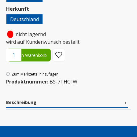
auswählen
Herkunft
Deutschland
•
nicht lagernd
wird auf Kundenwunsch bestellt
Produkt Anzahl: Gib den gewünschten Wert ein oder benutze die S
In den Warenkorb
Zum Merkzettel hinzufügen
Produktnummer:
BS-7THCFW
Beschreibung