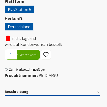
auswählen
Plattform
PlayStation 5
auswählen
Herkunft
Deutschland
•
nicht lagernd
wird auf Kundenwunsch bestellt
Produkt Anzahl: Gib den gewünschten Wert ein oder benutze die S
In den Warenkorb
Zum Merkzettel hinzufügen
Produktnummer:
P5-DIAFSU
Beschreibung