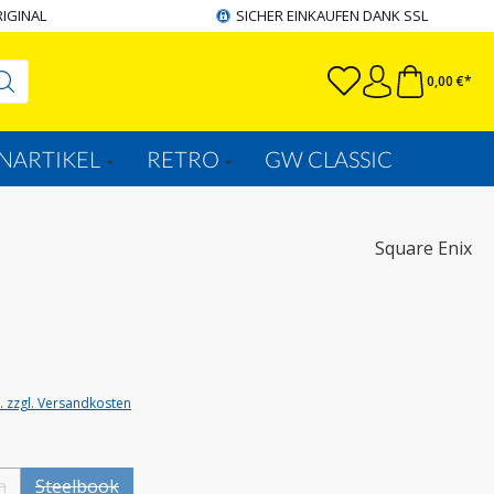
RIGINAL
SICHER EINKAUFEN DANK SSL
0,00 €*
NARTIKEL
RETRO
GW CLASSIC
Square Enix
t. zzgl. Versandkosten
wählen
n
Steelbook
Option ist zurzeit nicht verfügbar.)
(Diese Option ist zurzeit nicht verfügbar.)