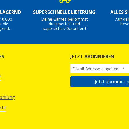
 LAGERND
SUPERSCHNELLE LIEFERUNG
ALLES S
10.000
Deine Games bekommst
Auf de
r die
du superfast und
beso
ernd.
supersicher. Garantiert!
ES
JETZT ABONNIEREN
z
Jetzt abonniere
Zahlung
cht