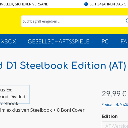
NELLER, SICHERER VERSAND
SEIT 34 JAHREN DAS O
XBOX
GESELLSCHAFTSSPIELE
PC
FA
 D1 Steelbook Edition (AT)
29,99 €
Preise inkl. MwS
aus
Edition
AT-Versio
(Diese 