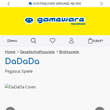
KOSTENLOSER VERSAND AB 39 €
alt springen
0,00 €*
Menü
Home
Gesellschaftsspiele
Brettspiele
DaDaDa
Pegasus Spiele
Bildergalerie überspringen