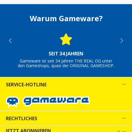
Warum Gameware?
SEIT 34 JAHREN
Gameware ist seit 34 Jahren THE REAL OG unter
den Gameshops, quasi der ORIGINAL GAMESHOP.
SERVICE-HOTLINE
RECHTLICHES
JETZT ABONNIEREN