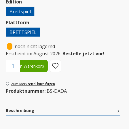
auswählen
Edition
Brettspiel
auswählen
Plattform
BRETTSPIEL
•
noch nicht lagernd
Erscheint im August 2026.
Bestelle jetzt vor!
Produkt Anzahl: Gib den gewünschten Wert ein oder benutze die S
In den Warenkorb
Zum Merkzettel hinzufügen
Produktnummer:
BS-DADA
Beschreibung