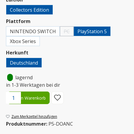
Collectors Edition
auswählen
Plattform
NINTENDO SWITCH
PC
PlayStation 5
(Diese Option ist zurzeit nicht verfügbar.
Xbox Series
auswählen
Herkunft
Deutschland
•
lagernd
in 1-3 Werktagen bei dir
Produkt Anzahl: Gib den gewünschten Wert ein oder benutze die S
In den Warenkorb
Zum Merkzettel hinzufügen
Produktnummer:
P5-DOANC