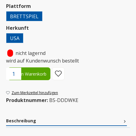
auswählen
Plattform
BRETTSPIEL
auswählen
Herkunft
USA
•
nicht lagernd
wird auf Kundenwunsch bestellt
Produkt Anzahl: Gib den gewünschten Wert ein oder benutze die S
In den Warenkorb
Zum Merkzettel hinzufügen
Produktnummer:
BS-DDDWKE
Beschreibung