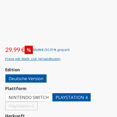
29,99 €
%
59,99 €
(50.01% gespart)
Preise inkl. MwSt. zzgl. Versandkosten
auswählen
Edition
Deutsche Version
auswählen
Plattform
NINTENDO SWITCH
PLAYSTATION 4
PlayStation 5
(Diese Option ist zurzeit nicht verfügbar.)
auswählen
Herkunft