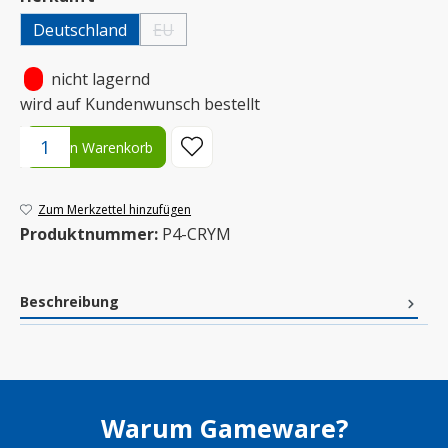
Deutschland
EU
(Diese Option ist zurzeit nicht verfügbar.)
•
nicht lagernd
wird auf Kundenwunsch bestellt
Produkt Anzahl: Gib den gewünschten Wert ein oder benutze die S
In den Warenkorb
Zum Merkzettel hinzufügen
Produktnummer:
P4-CRYM
Beschreibung
Warum Gameware?