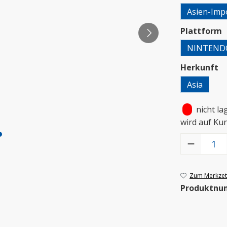
Asien-Imp
a
Plattform
NINTEND
a
Herkunft
Asia
•
nicht la
wird auf Ku
Produkt Anzah
Zum Merkzett
Produktnu