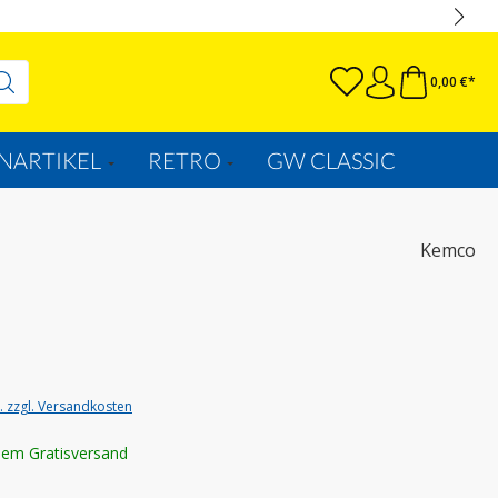
0,00 €*
NARTIKEL
RETRO
GW CLASSIC
Kemco
t. zzgl. Versandkosten
lem Gratisversand
wählen