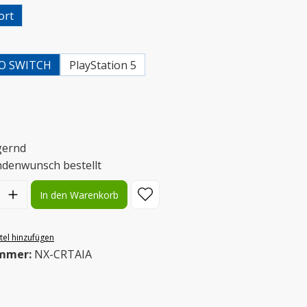
ort
uswählen
O SWITCH
PlayStation 5
uswählen
gernd
ndenwunsch bestellt
l: Gib den gewünschten Wert ein oder benutze die Schaltflächen
In den Warenkorb
el hinzufügen
mmer:
NX-CRTAIA