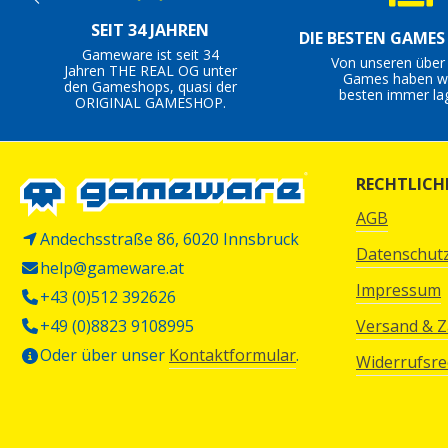
SEIT 34 JAHREN
DIE BESTEN GAME
Gameware ist seit 34
Von unseren über
Jahren THE REAL OG unter
Games haben wi
den Gameshops, quasi der
besten immer la
ORIGINAL GAMESHOP.
RECHTLICH
AGB
Andechsstraße 86, 6020 Innsbruck
Datenschut
help@gameware.at
Impressum
+43 (0)512 392626
+49 (0)8823 9108995
Versand & 
Oder über unser
Kontaktformular
.
Widerrufsre