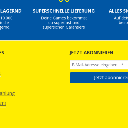
S LAGERND
SUPERSCHNELLE LIEFERUNG
ALLES S
 10.000
Deine Games bekommst
Auf dei
r die
du superfast und
beso
gernd.
supersicher. Garantiert!
ES
JETZT ABONNIEREN
z
Jetzt abonniere
Zahlung
cht