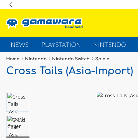
springen
Zur Hauptnavigation springen
NEWS
PLAYSTATION
NINTENDO
Home
Nintendo
Nintendo Switch
Spiele
Cross Tails (Asia-Import)
Bildergalerie überspringen