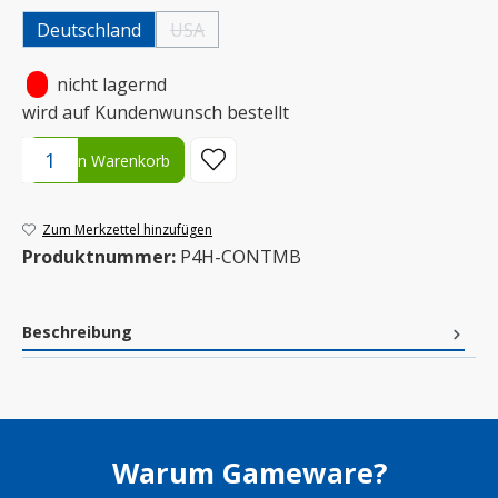
Deutschland
USA
(Diese Option ist zurzeit nicht verfügbar.)
•
nicht lagernd
wird auf Kundenwunsch bestellt
Produkt Anzahl: Gib den gewünschten Wert ein oder benutze die S
In den Warenkorb
Zum Merkzettel hinzufügen
Produktnummer:
P4H-CONTMB
Beschreibung
Warum Gameware?