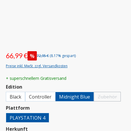
66,99 €
%
72,95 €
(8.17% gespart)
Preise inkl. MwSt. zzgl. Versandkosten
+ superschnellem Gratisversand
auswählen
Edition
Black
Controller
Midnight Blue
Zubehör
(Diese Option i
auswählen
Plattform
PLAYSTATION 4
auswählen
Herkunft