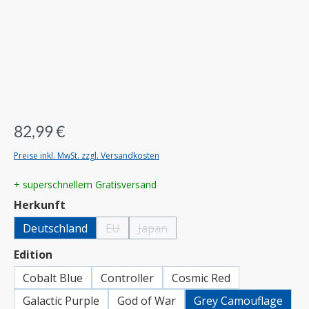
82,99 €
Preise inkl. MwSt. zzgl. Versandkosten
+ superschnellem Gratisversand
auswählen
Herkunft
Deutschland
EU
Japan
(Diese Option ist zurzeit nicht verfügbar.)
(Diese Option ist zurzeit nicht verfügbar.
auswählen
Edition
Cobalt Blue
Controller
Cosmic Red
Galactic Purple
God of War
Grey Camouflage