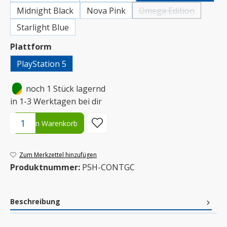
Midnight Black
Nova Pink
Omega Edition
(Diese Option ist zurz
Starlight Blue
auswählen
Plattform
PlayStation 5
•
noch 1 Stück lagernd
in 1-3 Werktagen bei dir
Produkt Anzahl: Gib den gewünschten Wert ein oder benutze die S
In den Warenkorb
Zum Merkzettel hinzufügen
Produktnummer:
P5H-CONTGC
Beschreibung