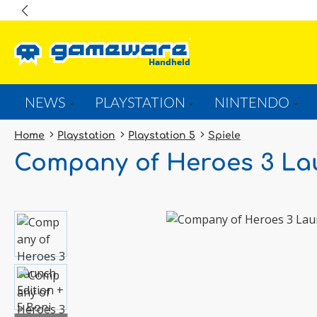
springen
Zur Hauptnavigation springen
NEWS
PLAYSTATION
NINTENDO
Home
Playstation
Playstation 5
Spiele
Company of Heroes 3 Lau
Bildergalerie überspringen