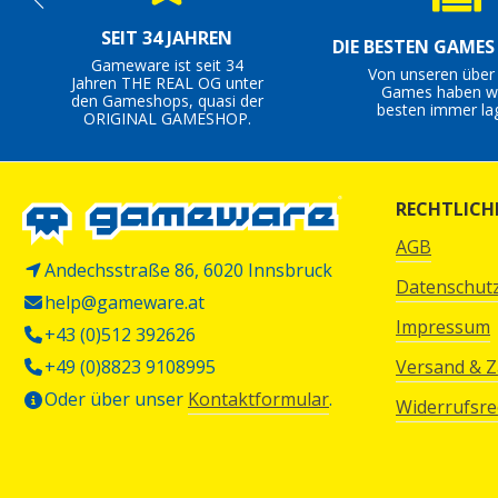
SEIT 34 JAHREN
DIE BESTEN GAME
Gameware ist seit 34
Von unseren über
Jahren THE REAL OG unter
Games haben wi
den Gameshops, quasi der
besten immer la
ORIGINAL GAMESHOP.
RECHTLICH
AGB
Andechsstraße 86, 6020 Innsbruck
Datenschut
help@gameware.at
Impressum
+43 (0)512 392626
+49 (0)8823 9108995
Versand & 
Oder über unser
Kontaktformular
.
Widerrufsre