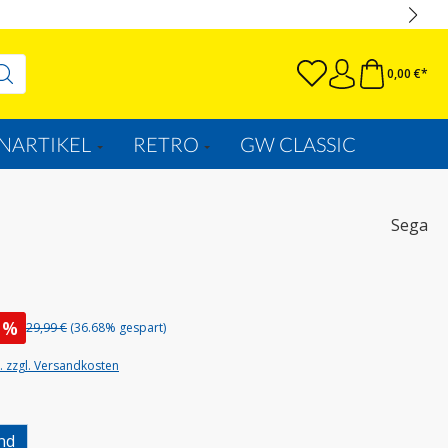
0,00 €*
NARTIKEL
RETRO
GW CLASSIC
Sega
%
29,99 €
(36.68% gespart)
t. zzgl. Versandkosten
uswählen
nd