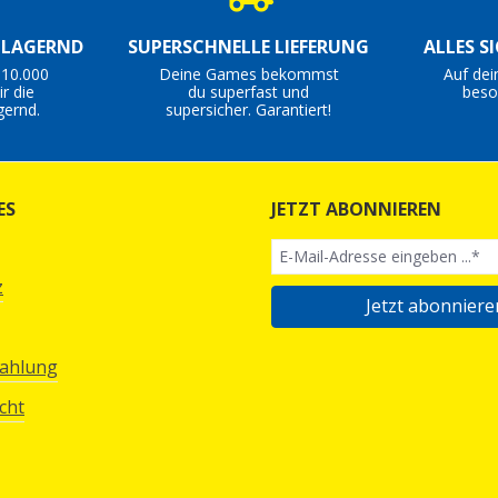
S LAGERND
SUPERSCHNELLE LIEFERUNG
ALLES S
 10.000
Deine Games bekommst
Auf dei
r die
du superfast und
beso
gernd.
supersicher. Garantiert!
ES
JETZT ABONNIEREN
z
Jetzt abonniere
Zahlung
cht