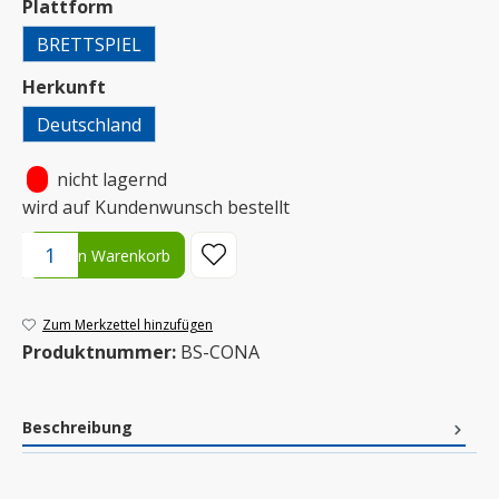
auswählen
Plattform
BRETTSPIEL
auswählen
Herkunft
Deutschland
•
nicht lagernd
wird auf Kundenwunsch bestellt
Produkt Anzahl: Gib den gewünschten Wert ein oder benutze die S
In den Warenkorb
Zum Merkzettel hinzufügen
Produktnummer:
BS-CONA
Beschreibung