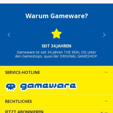
Warum Gameware?
SEIT 34 JAHREN
Gameware ist seit 34 Jahren THE REAL OG unter
den Gameshops, quasi der ORIGINAL GAMESHOP.
SERVICE-HOTLINE
RECHTLICHES
JETZT ABONNIEREN