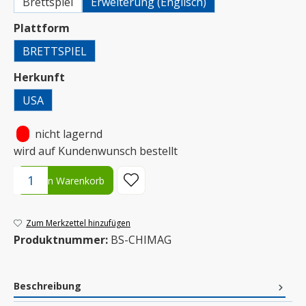
Brettspiel
Erweiterung (Englisch)
auswählen
Plattform
BRETTSPIEL
auswählen
Herkunft
USA
•
nicht lagernd
wird auf Kundenwunsch bestellt
Produkt Anzahl: Gib den gewünschten Wert ein oder benutze die S
In den Warenkorb
Zum Merkzettel hinzufügen
Produktnummer:
BS-CHIMAG
Beschreibung