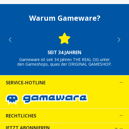
Warum Gameware?
SEIT 34 JAHREN
Gameware ist seit 34 Jahren THE REAL OG unter
den Gameshops, quasi der ORIGINAL GAMESHOP.
SERVICE-HOTLINE
RECHTLICHES
JETZT ABONNIEREN