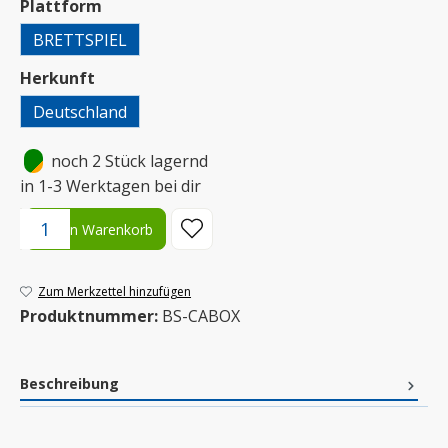
auswählen
Plattform
BRETTSPIEL
auswählen
Herkunft
Deutschland
•
noch 2 Stück lagernd
in 1-3 Werktagen bei dir
Produkt Anzahl: Gib den gewünschten Wert ein oder benutze die S
In den Warenkorb
Zum Merkzettel hinzufügen
Produktnummer:
BS-CABOX
Beschreibung