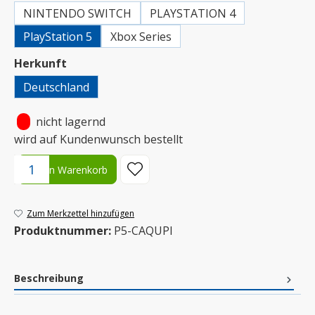
NINTENDO SWITCH
PLAYSTATION 4
PlayStation 5
Xbox Series
auswählen
Herkunft
Deutschland
•
nicht lagernd
wird auf Kundenwunsch bestellt
Produkt Anzahl: Gib den gewünschten Wert ein oder benutze die S
In den Warenkorb
Zum Merkzettel hinzufügen
Produktnummer:
P5-CAQUPI
Beschreibung