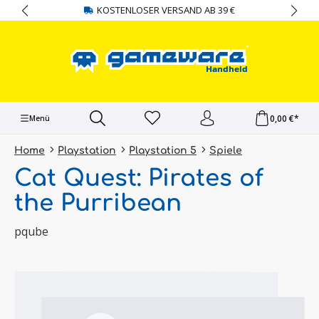
KOSTENLOSER VERSAND AB 39 €
alt springen
0,00 €*
Menü
Home
Playstation
Playstation 5
Spiele
Cat Quest: Pirates of
the Purribean
pqube
Bildergalerie überspringen