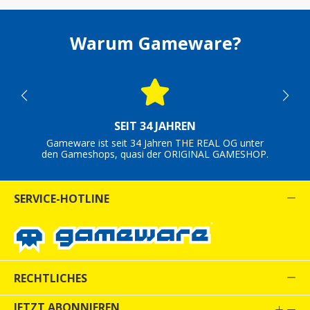
Warum Gameware?
SEIT 34 JAHREN
Gameware ist seit 34 Jahren THE REAL OG unter
den Gameshops, quasi der ORIGINAL GAMESHOP.
SERVICE-HOTLINE
RECHTLICHES
JETZT ABONNIEREN