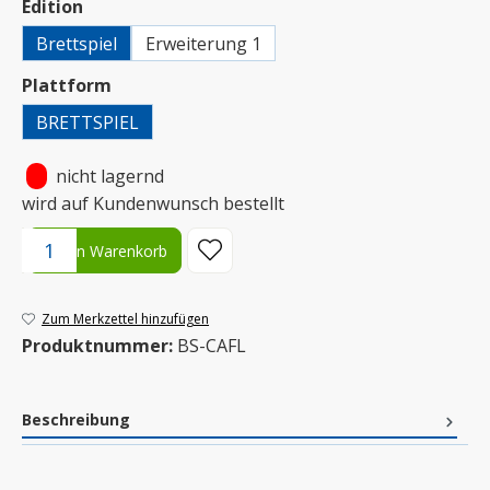
auswählen
Edition
Brettspiel
Erweiterung 1
auswählen
Plattform
BRETTSPIEL
•
nicht lagernd
wird auf Kundenwunsch bestellt
Produkt Anzahl: Gib den gewünschten Wert ein oder benutze die S
In den Warenkorb
Zum Merkzettel hinzufügen
Produktnummer:
BS-CAFL
Beschreibung