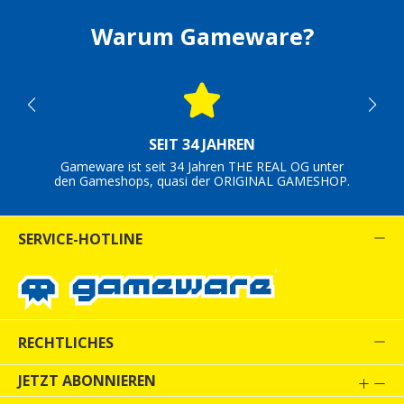
Warum Gameware?
SEIT 34 JAHREN
Gameware ist seit 34 Jahren THE REAL OG unter
den Gameshops, quasi der ORIGINAL GAMESHOP.
SERVICE-HOTLINE
RECHTLICHES
JETZT ABONNIEREN