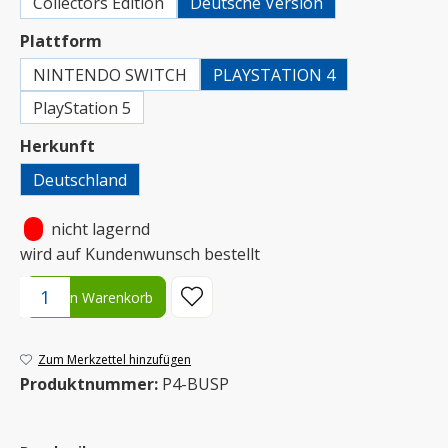
Collectors Edition
Deutsche Version
auswählen
Plattform
NINTENDO SWITCH
PLAYSTATION 4
PlayStation 5
auswählen
Herkunft
Deutschland
•
nicht lagernd
wird auf Kundenwunsch bestellt
Produkt Anzahl: Gib den gewünschten Wert ein oder benutze die S
In den Warenkorb
Zum Merkzettel hinzufügen
Produktnummer:
P4-BUSP