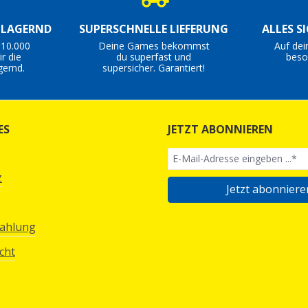
S LAGERND
SUPERSCHNELLE LIEFERUNG
ALLES S
 10.000
Deine Games bekommst
Auf dei
r die
du superfast und
beso
gernd.
supersicher. Garantiert!
ES
JETZT ABONNIEREN
z
Jetzt abonniere
Zahlung
cht