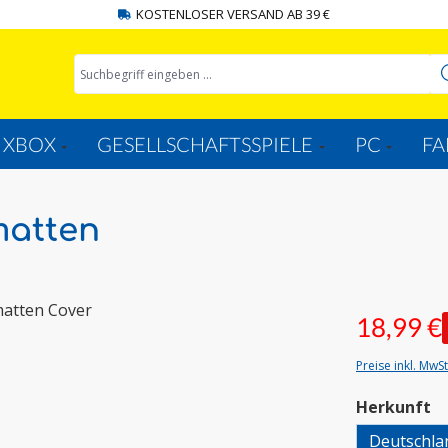
KOSTENLOSER VERSAND AB 39 €
XBOX
GESELLSCHAFTSSPIELE
PC
FA
matten
18,99 €
Preise inkl. MwS
a
Herkunft
Deutschla