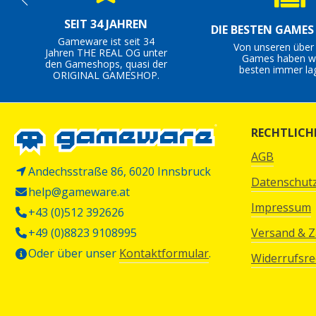
SEIT 34 JAHREN
DIE BESTEN GAME
Gameware ist seit 34
Von unseren über
Jahren THE REAL OG unter
Games haben wi
den Gameshops, quasi der
besten immer la
ORIGINAL GAMESHOP.
RECHTLICH
AGB
Andechsstraße 86, 6020 Innsbruck
Datenschut
help@gameware.at
Impressum
+43 (0)512 392626
+49 (0)8823 9108995
Versand & 
Oder über unser
Kontaktformular
.
Widerrufsre