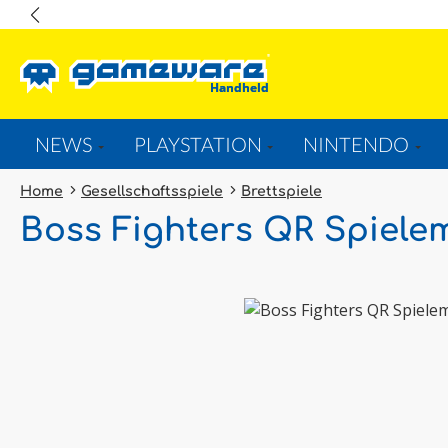
springen
Zur Hauptnavigation springen
NEWS
PLAYSTATION
NINTENDO
Home
Gesellschaftsspiele
Brettspiele
Boss Fighters QR Spiele
Bildergalerie überspringen