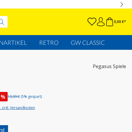
0,00 €*
NARTIKEL
RETRO
GW CLASSIC
Pegasus Spiele
%
19,99 €
(5% gespart)
t. zzgl. Versandkosten
uswählen
nd