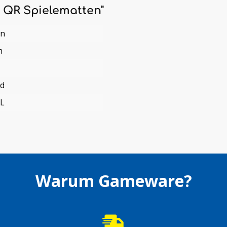
 QR Spielematten"
en
n
nd
L
Warum Gameware?