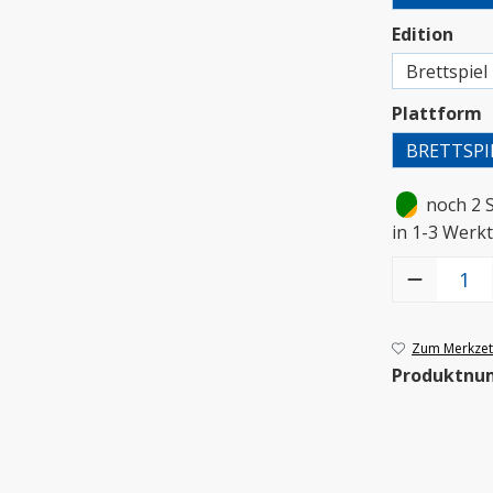
aus
Edition
Brettspiel
a
Plattform
BRETTSPI
•
noch 2 
in 1-3 Werkt
Produkt Anzah
Zum Merkzett
Produktnu