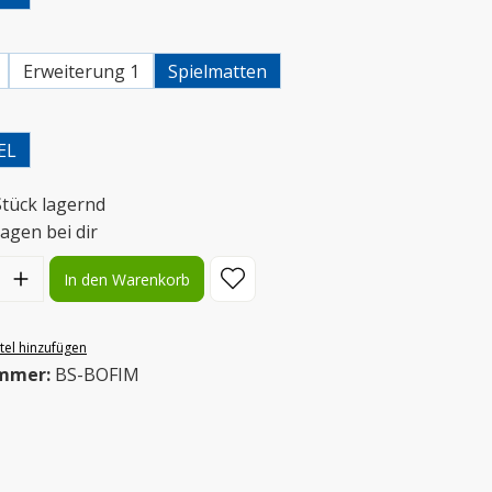
wählen
Erweiterung 1
Spielmatten
uswählen
EL
Stück lagernd
agen bei dir
l: Gib den gewünschten Wert ein oder benutze die Schaltflächen
In den Warenkorb
el hinzufügen
mmer:
BS-BOFIM