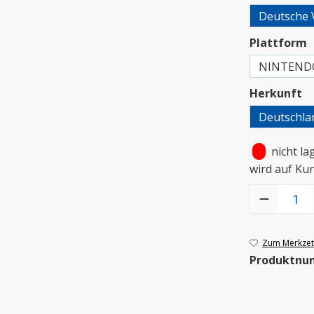
Deutsche 
a
Plattform
NINTEND
a
Herkunft
Deutschla
•
nicht la
wird auf Ku
Produkt Anzah
Zum Merkzett
Produktnu