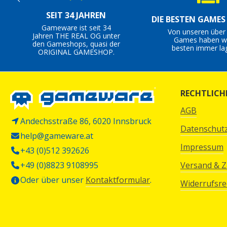
SEIT 34 JAHREN
DIE BESTEN GAME
Gameware ist seit 34
Von unseren über
Jahren THE REAL OG unter
Games haben wi
den Gameshops, quasi der
besten immer la
ORIGINAL GAMESHOP.
RECHTLICH
AGB
Andechsstraße 86, 6020 Innsbruck
Datenschut
help@gameware.at
Impressum
+43 (0)512 392626
+49 (0)8823 9108995
Versand & 
Oder über unser
Kontaktformular
.
Widerrufsre