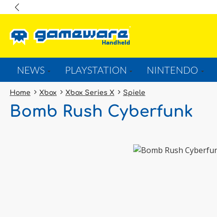
springen
Zur Hauptnavigation springen
NEWS
PLAYSTATION
NINTENDO
Home
Xbox
Xbox Series X
Spiele
Bomb Rush Cyberfunk
Bildergalerie überspringen