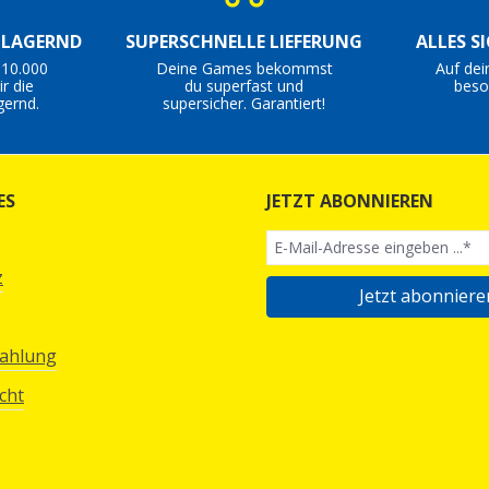
S LAGERND
SUPERSCHNELLE LIEFERUNG
ALLES S
 10.000
Deine Games bekommst
Auf dei
r die
du superfast und
beso
gernd.
supersicher. Garantiert!
ES
JETZT ABONNIEREN
z
Jetzt abonniere
Zahlung
cht