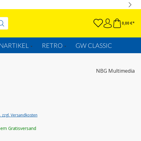
0,00 €*
NARTIKEL
RETRO
GW CLASSIC
NBG Multimedia
t. zzgl. Versandkosten
lem Gratisversand
wählen