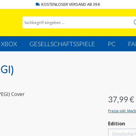
KOSTENLOSER VERSAND AB 39 €
XBOX
GESELLSCHAFTSSPIELE
PC
FA
GI)
37,99 €
Preise inkl. MwS
aus
Edition
Deutsche 
(D