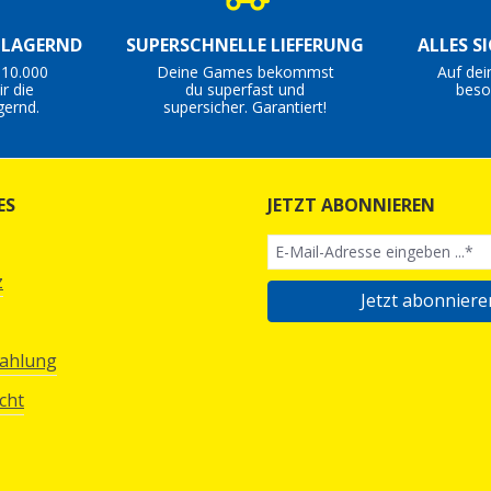
S LAGERND
SUPERSCHNELLE LIEFERUNG
ALLES S
 10.000
Deine Games bekommst
Auf dei
r die
du superfast und
beso
gernd.
supersicher. Garantiert!
ES
JETZT ABONNIEREN
z
Jetzt abonniere
Zahlung
cht