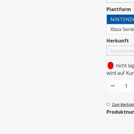
a
Plattform
NINTEND
Xbox Seri
a
Herkunft
Deutschla
(Diese
•
nicht la
wird auf Ku
Produkt Anzah
Zum Merkzett
Produktnu