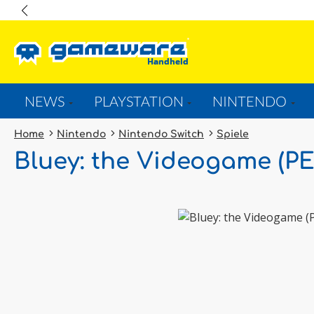
springen
Zur Hauptnavigation springen
NEWS
PLAYSTATION
NINTENDO
Home
Nintendo
Nintendo Switch
Spiele
Bluey: the Videogame (PE
Bildergalerie überspringen