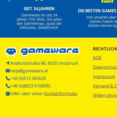
SEIT 34 JAHREN
DIE BESTEN GAME
Gameware ist seit 34
Von unseren über
Jahren THE REAL OG unter
Games haben wi
den Gameshops, quasi der
besten immer la
ORIGINAL GAMESHOP.
RECHTLICH
AGB
Andechsstraße 86, 6020 Innsbruck
Datenschut
help@gameware.at
Impressum
+43 (0)512 392626
+49 (0)8823 9108995
Versand & 
Oder über unser
Kontaktformular
.
Widerrufsre