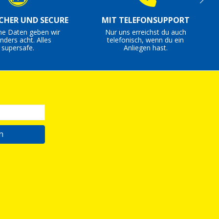
ICHER UND SECURE
MIT TELEFONSUPPORT
ne Daten geben wir
Nur uns erreichst du auch
nders acht. Alles
telefonisch, wenn du ein
supersafe.
Anliegen hast.
n