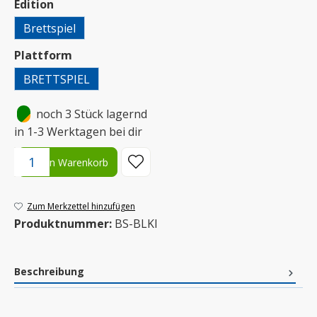
auswählen
Edition
Brettspiel
auswählen
Plattform
BRETTSPIEL
•
noch 3 Stück lagernd
in 1-3 Werktagen bei dir
Produkt Anzahl: Gib den gewünschten Wert ein oder benutze die S
In den Warenkorb
Zum Merkzettel hinzufügen
Produktnummer:
BS-BLKI
Beschreibung