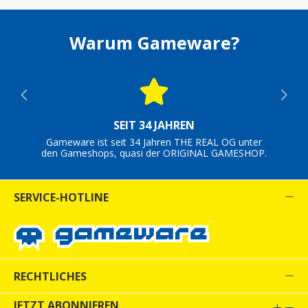
Warum Gameware?
SEIT 34 JAHREN
Gameware ist seit 34 Jahren THE REAL OG unter
den Gameshops, quasi der ORIGINAL GAMESHOP.
SERVICE-HOTLINE
RECHTLICHES
JETZT ABONNIEREN