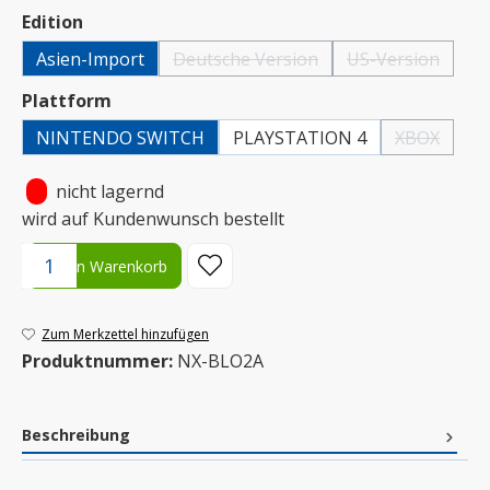
auswählen
Edition
Asien-Import
Deutsche Version
US-Version
(Diese Option ist zurzeit nicht verfügbar
(Diese Option is
auswählen
Plattform
NINTENDO SWITCH
PLAYSTATION 4
XBOX
(Diese Optio
•
nicht lagernd
wird auf Kundenwunsch bestellt
Produkt Anzahl: Gib den gewünschten Wert ein oder benutze die S
In den Warenkorb
Zum Merkzettel hinzufügen
Produktnummer:
NX-BLO2A
Beschreibung