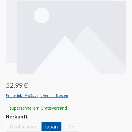
52,99 €
Preise inkl. MwSt. zzgl. Versandkosten
+ superschnellem Gratisversand
auswählen
Herkunft
Deutschland
Japan
USA
(Diese Option ist zurzeit nicht verfügbar.)
(Diese Option ist zurzeit nicht verfügb