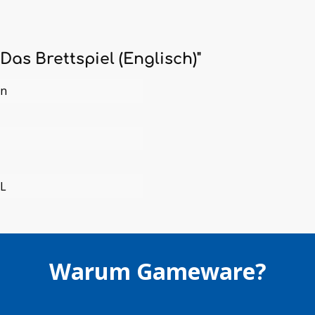
as Brettspiel (Englisch)"
en
L
Warum Gameware?