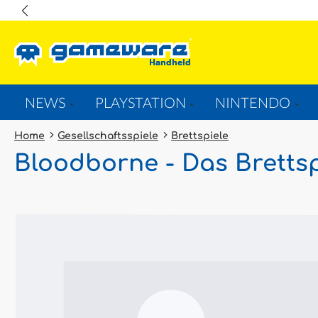
springen
Zur Hauptnavigation springen
NEWS
PLAYSTATION
NINTENDO
Home
Gesellschaftsspiele
Brettspiele
Bloodborne - Das Brettsp
Bildergalerie überspringen