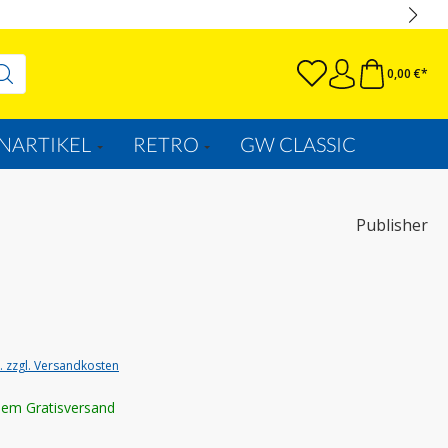
0,00 €*
NARTIKEL
RETRO
GW CLASSIC
Publisher
t. zzgl. Versandkosten
lem Gratisversand
wählen