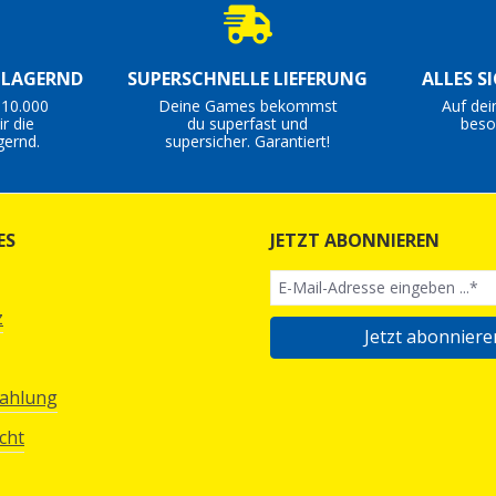
S LAGERND
SUPERSCHNELLE LIEFERUNG
ALLES S
 10.000
Deine Games bekommst
Auf dei
r die
du superfast und
beso
gernd.
supersicher. Garantiert!
ES
JETZT ABONNIEREN
z
Jetzt abonniere
Zahlung
cht