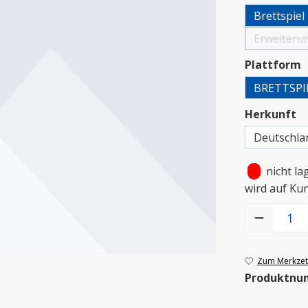
Brettspiel
Erweiteru
(Dies
a
Plattform
BRETTSPI
a
Herkunft
Deutschla
•
nicht la
wird auf Ku
Produkt Anzah
Zum Merkzett
Produktnu