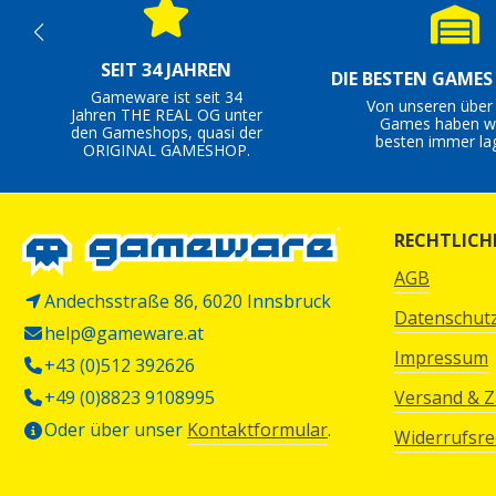
SEIT 34 JAHREN
DIE BESTEN GAME
Gameware ist seit 34
Von unseren über
Jahren THE REAL OG unter
Games haben wi
den Gameshops, quasi der
besten immer la
ORIGINAL GAMESHOP.
RECHTLICH
AGB
Andechsstraße 86, 6020 Innsbruck
Datenschut
help@gameware.at
Impressum
+43 (0)512 392626
+49 (0)8823 9108995
Versand & 
Oder über unser
Kontaktformular
.
Widerrufsre