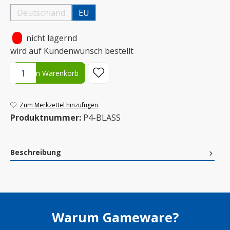
Deutschland
EU
(Diese Option ist zurzeit nicht verfügbar.)
•
nicht lagernd
wird auf Kundenwunsch bestellt
Produkt Anzahl: Gib den gewünschten Wert ein oder benutze die S
In den Warenkorb
Zum Merkzettel hinzufügen
Produktnummer:
P4-BLASS
Beschreibung
Warum Gameware?