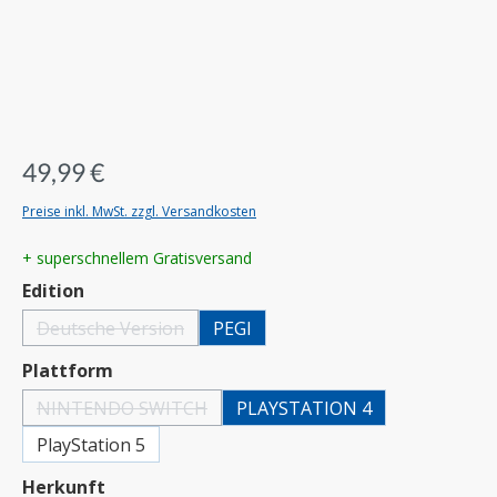
49,99 €
Preise inkl. MwSt. zzgl. Versandkosten
+ superschnellem Gratisversand
auswählen
Edition
Deutsche Version
PEGI
(Diese Option ist zurzeit nicht verfügbar.)
auswählen
Plattform
NINTENDO SWITCH
PLAYSTATION 4
(Diese Option ist zurzeit nicht verfügbar.)
PlayStation 5
auswählen
Herkunft