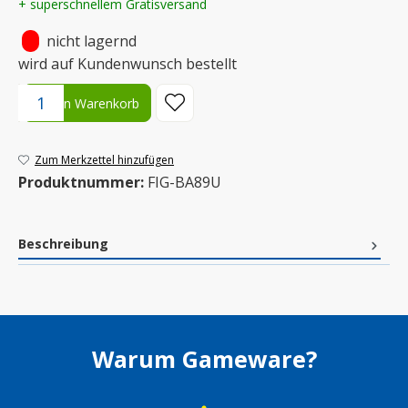
+ superschnellem Gratisversand
•
nicht lagernd
wird auf Kundenwunsch bestellt
Produkt Anzahl: Gib den gewünschten Wert ein oder benutze die S
In den Warenkorb
Zum Merkzettel hinzufügen
Produktnummer:
FIG-BA89U
Beschreibung
Warum Gameware?