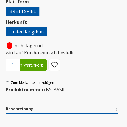
auswählen
Plattform
BRETTSPIEL
auswählen
Herkunft
United Kingdom
•
nicht lagernd
wird auf Kundenwunsch bestellt
Produkt Anzahl: Gib den gewünschten Wert ein oder benutze die S
In den Warenkorb
Zum Merkzettel hinzufügen
Produktnummer:
BS-BASIL
Beschreibung