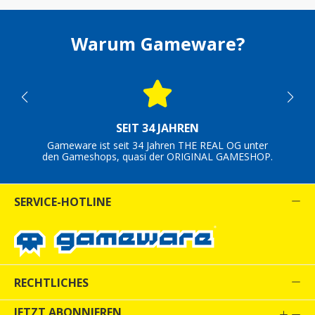
Warum Gameware?
SEIT 34 JAHREN
Gameware ist seit 34 Jahren THE REAL OG unter
den Gameshops, quasi der ORIGINAL GAMESHOP.
SERVICE-HOTLINE
RECHTLICHES
JETZT ABONNIEREN