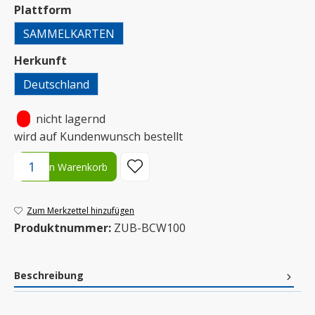
auswählen
Plattform
SAMMELKARTEN
auswählen
Herkunft
Deutschland
•
nicht lagernd
wird auf Kundenwunsch bestellt
Produkt Anzahl: Gib den gewünschten Wert ein oder benutze die S
In den Warenkorb
Zum Merkzettel hinzufügen
Produktnummer:
ZUB-BCW100
Beschreibung