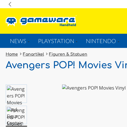
springen
Zur Hauptnavigation springen
NEWS
PLAYSTATION
NINTENDO
Home
Fanartikel
Figuren & Statuen
Avengers POP! Movies Vi
Bildergalerie überspringen