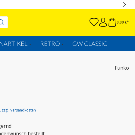
0,00 €*
NARTIKEL
RETRO
GW CLASSIC
Funko
t. zzgl. Versandkosten
gernd
ndenwunsch bestellt