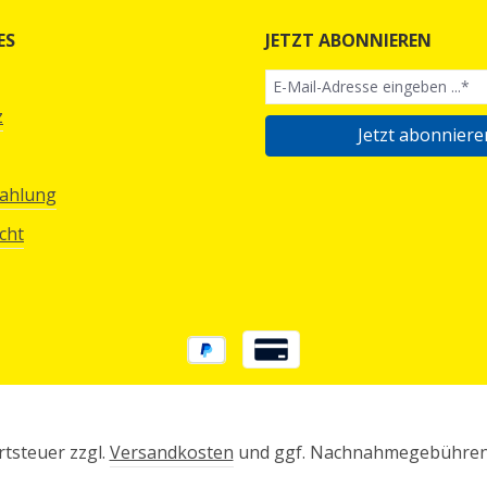
ES
JETZT ABONNIEREN
z
Jetzt abonniere
Zahlung
cht
rtsteuer zzgl.
Versandkosten
und ggf. Nachnahmegebühren,