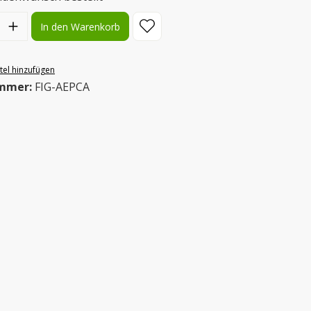
l: Gib den gewünschten Wert ein oder benutze die Schaltflächen
In den Warenkorb
el hinzufügen
mmer:
FIG-AEPCA