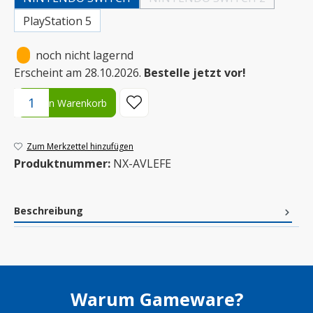
(Diese Option ist zurzeit ni
PlayStation 5
•
noch nicht lagernd
Erscheint am 28.10.2026.
Bestelle jetzt vor!
Produkt Anzahl: Gib den gewünschten Wert ein oder benutze die S
In den Warenkorb
Zum Merkzettel hinzufügen
Produktnummer:
NX-AVLEFE
Beschreibung
Warum Gameware?