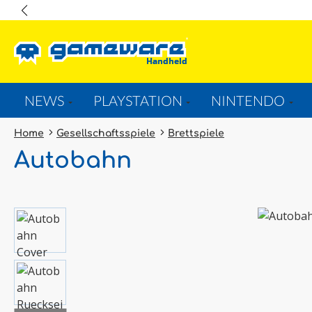
springen
Zur Hauptnavigation springen
NEWS
PLAYSTATION
NINTENDO
Home
Gesellschaftsspiele
Brettspiele
Autobahn
Bildergalerie überspringen