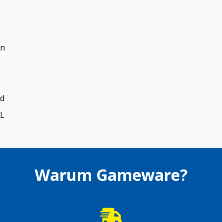
en
nd
L
Warum Gameware?