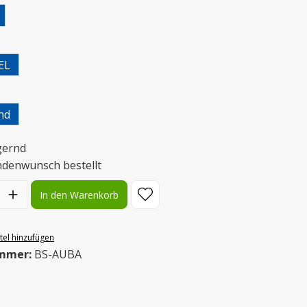
uswählen
EL
uswählen
nd
gernd
ndenwunsch bestellt
l: Gib den gewünschten Wert ein oder benutze die Schaltflächen
In den Warenkorb
el hinzufügen
mmer:
BS-AUBA