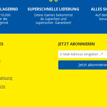
S LAGERND
SUPERSCHNELLE LIEFERUNG
ALLES S
 10.000
Deine Games bekommst
Auf dei
r die
du superfast und
beso
gernd.
supersicher. Garantiert!
ES
JETZT ABONNIEREN
z
Jetzt abonniere
Zahlung
cht