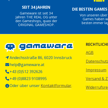
SEIT 34 JAHREN
DIE BESTEN GAME
Gameware ist seit 34
Von unseren über
Jahren THE REAL OG unter
Games haben wi
den Gameshops, quasi der
besten immer la
ORIGINAL GAMESHOP.
RECHTLICH
AGB
Andechsstraße 86, 6020 Innsbruck
Datenschut
help@gameware.at
Impressum
+43 (0)512 392626
+49 (0)8823 9108995
Versand & 
Oder über unser
Kontaktformular
.
Widerrufsre