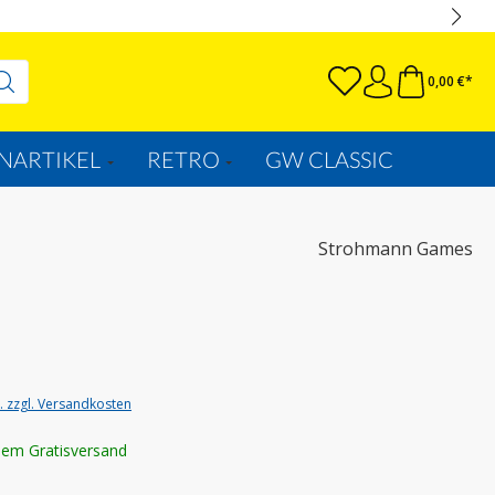
0,00 €*
NARTIKEL
RETRO
GW CLASSIC
Strohmann Games
t. zzgl. Versandkosten
lem Gratisversand
wählen