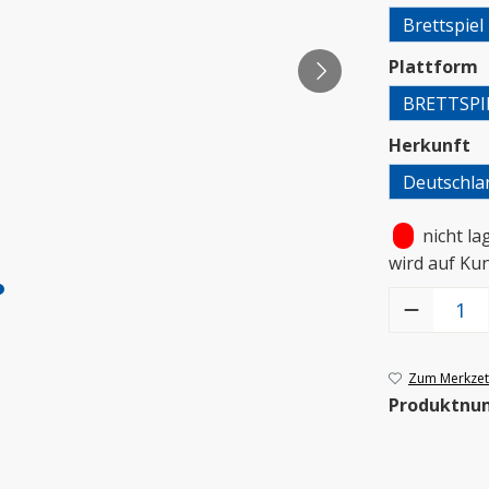
Brettspiel
a
Plattform
BRETTSPI
a
Herkunft
Deutschla
•
nicht la
wird auf Ku
Produkt Anzah
Zum Merkzett
Produktnu